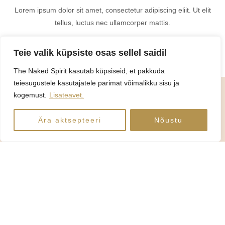
Lorem ipsum dolor sit amet, consectetur adipiscing eliit. Ut elit
tellus, luctus nec ullamcorper mattis.
Teie valik küpsiste osas sellel saidil
The Naked Spirit kasutab küpsiseid, et pakkuda
teiesugustele kasutajatele parimat võimalikku sisu ja
kogemust.
Lisateavet.
Ära aktsepteeri
Nõustu
Teeme koostööd asjatundlike