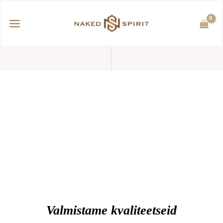
Mine
PEAMENÜÜ
sisu
juurde
Valmistame kvaliteetseid